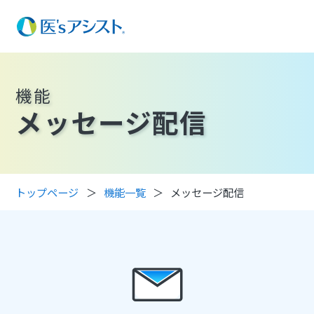
医'sアシストとは
機能
機能
メッセージ配信
お客様の声
価格
予約設定
トップページ
機能一覧
メッセージ配信
導入支援
予約リマインド
よくある質問
特別休日設定
被験者リクルートメント