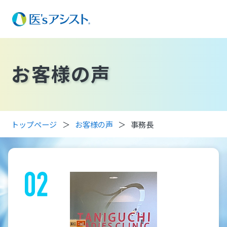
医'sアシストとは
機能
お客様の声
お客様の声
価格
トップページ
お客様の声
事務長
予約設定
導入支援
予約リマインド
よくある質問
特別休日設定
被験者リクルートメント