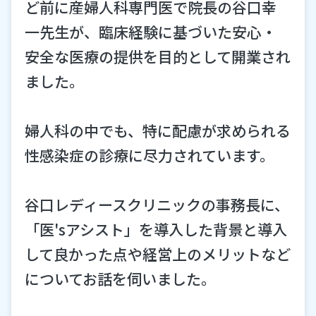
ど前に産婦人科専門医で院長の谷口幸
問診フォーム作成
一先生が、臨床経験に基づいた安心・
安全な医療の提供を目的として開業され
アンケート機能
ました。
婦人科の中でも、特に配慮が求められる
患者カルテ
性感染症の診療に尽力されています。
谷口レディースクリニックの事務長に、
検査結果送信
「医'sアシスト」を導入した背景と導入
メッセージ配信
して良かった点や経営上のメリットなど
についてお話を伺いました。