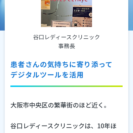
お知らせ設定
健診パック
診察予約
谷口レディースクリニック
代理予約・複数予約
事務長
患者さんの気持ちに寄り添って
デジタルツールを活用
受付管理
診療設定
大阪市中央区の繁華街のほど近く。
院内ディスプレイ
谷口レディースクリニックは、10年ほ